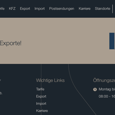
rife
KFZ
Export
Import
Postsendungen
Karriere
Standorte
 Exporte!
Wichtige Links
Öffnungsze
r
Tarife
Montag bis
e.
Export
08:00 - 1
Import
Karriere