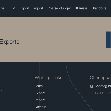
rife
KFZ
Export
Import
Postsendungen
Karriere
Standorte
 Exporte!
Wichtige Links
Öffnungsze
r
Tarife
Montag bis
e.
Export
08:00 - 1
Import
Karriere