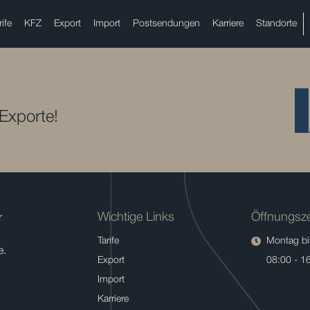
rife
KFZ
Export
Import
Postsendungen
Karriere
Standorte
 Exporte!
Wichtige Links
Öffnungsze
r
Tarife
Montag bis
e.
Export
08:00 - 1
Import
Karriere