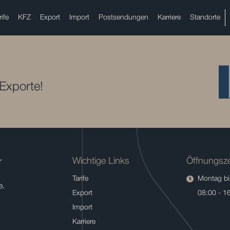
rife
KFZ
Export
Import
Postsendungen
Karriere
Standorte
 Exporte!
Wichtige Links
Öffnungsze
r
Tarife
Montag bis
e.
Export
08:00 - 1
Import
Karriere