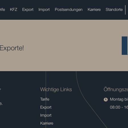
rife
KFZ
Export
Import
Postsendungen
Karriere
Standorte
 Exporte!
Wichtige Links
Öffnungsze
r
Tarife
Montag bis
e.
Export
08:00 - 1
Import
Karriere