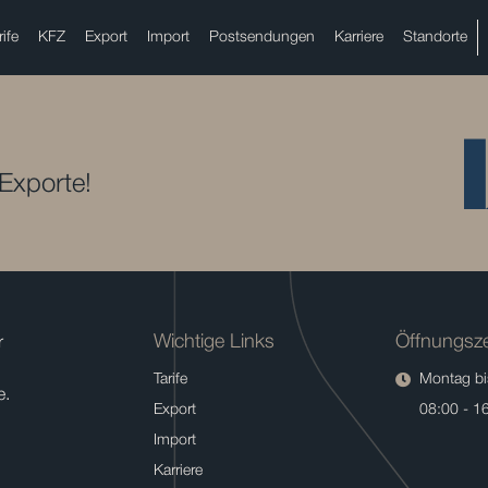
rife
KFZ
Export
Import
Postsendungen
Karriere
Standorte
 Exporte!
Wichtige Links
Öffnungsze
r
Tarife
Montag bis
e.
Export
08:00 - 1
Import
Karriere