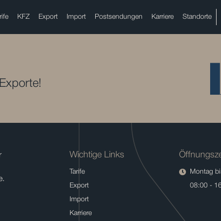
rife
KFZ
Export
Import
Postsendungen
Karriere
Standorte
 Exporte!
Wichtige Links
Öffnungsze
r
Tarife
Montag bis
e.
Export
08:00 - 1
Import
Karriere