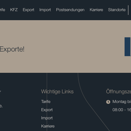
rife
KFZ
Export
Import
Postsendungen
Karriere
Standorte
 Exporte!
Wichtige Links
Öffnungsze
r
Tarife
Montag bis
e.
Export
08:00 - 1
Import
Karriere