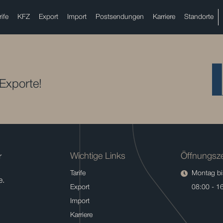
rife
KFZ
Export
Import
Postsendungen
Karriere
Standorte
 Exporte!
Wichtige Links
Öffnungsze
r
Tarife
Montag bis
e.
Export
08:00 - 1
Import
Karriere