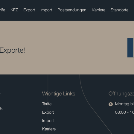
rife
KFZ
Export
Import
Postsendungen
Karriere
Standorte
 Exporte!
Wichtige Links
Öffnungsze
r
Tarife
Montag bis
e.
Export
08:00 - 1
Import
Karriere