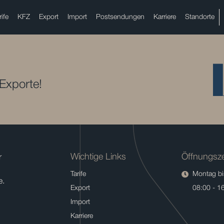
rife
KFZ
Export
Import
Postsendungen
Karriere
Standorte
 Exporte!
Wichtige Links
Öffnungsze
r
Tarife
Montag bis
e.
Export
08:00 - 1
Import
Karriere