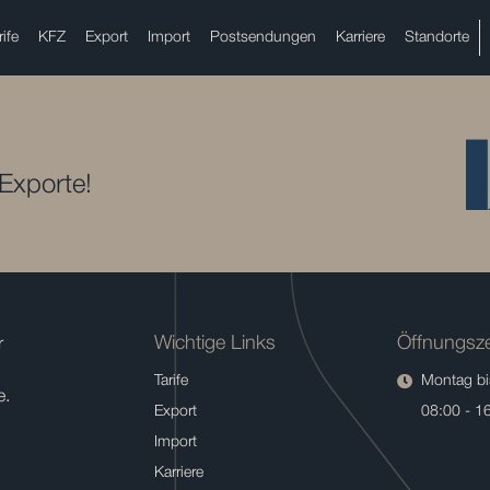
rife
KFZ
Export
Import
Postsendungen
Karriere
Standorte
 Exporte!
Wichtige Links
Öffnungsze
r
Tarife
Montag bis
e.
Export
08:00 - 1
Import
Karriere