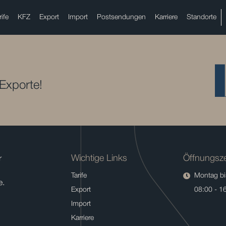
rife
KFZ
Export
Import
Postsendungen
Karriere
Standorte
 Exporte!
Wichtige Links
Öffnungsze
r
Tarife
Montag bis
e.
Export
08:00 - 1
Import
Karriere