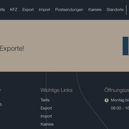
rife
KFZ
Export
Import
Postsendungen
Karriere
Standorte
 Exporte!
Wichtige Links
Öffnungsze
r
Tarife
Montag bis
e.
Export
08:00 - 1
Import
Karriere