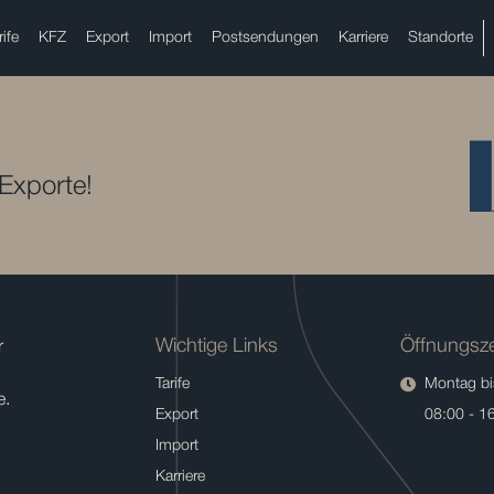
rife
KFZ
Export
Import
Postsendungen
Karriere
Standorte
 Exporte!
Wichtige Links
Öffnungsze
r
Tarife
Montag bis
e.
Export
08:00 - 1
Import
Karriere