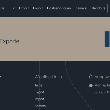
rife
KFZ
Export
Import
Postsendungen
Karriere
Standorte
 Exporte!
Wichtige Links
Öffnungsze
r
Tarife
Montag bis
e.
Export
08:00 - 1
Import
Karriere