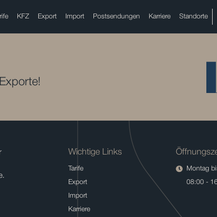
rife
KFZ
Export
Import
Postsendungen
Karriere
Standorte
 Exporte!
Wichtige Links
Öffnungsze
r
Tarife
Montag bis
e.
Export
08:00 - 1
Import
Karriere