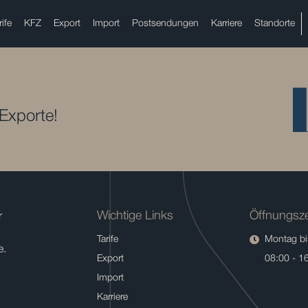
rife
KFZ
Export
Import
Postsendungen
Karriere
Standorte
 Exporte!
Wichtige Links
Öffnungsze
r
Tarife
Montag bis
e.
Export
08:00 - 1
Import
Karriere