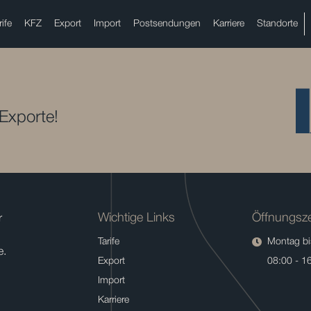
rife
KFZ
Export
Import
Postsendungen
Karriere
Standorte
 Exporte!
Wichtige Links
Öffnungsze
r
Tarife
Montag bis
e.
Export
08:00 - 1
Import
Karriere