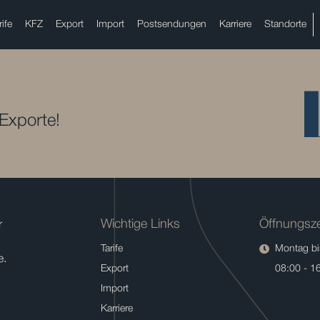
rife
KFZ
Export
Import
Postsendungen
Karriere
Standorte
 Exporte!
Wichtige Links
Öffnungsze
r
Tarife
Montag bis
e.
Export
08:00 - 1
Import
Karriere