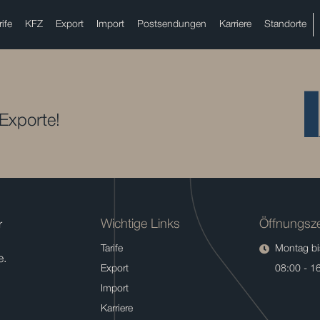
rife
KFZ
Export
Import
Postsendungen
Karriere
Standorte
 Exporte!
Wichtige Links
Öffnungsze
r
Tarife
Montag bis
e.
Export
08:00 - 1
Import
Karriere