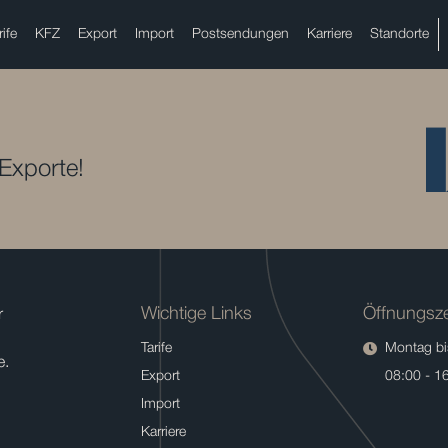
rife
KFZ
Export
Import
Postsendungen
Karriere
Standorte
 Exporte!
Wichtige Links
Öffnungsze
r
Tarife
Montag bis
e.
Export
08:00 - 1
Import
Karriere