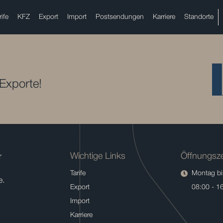
rife
KFZ
Export
Import
Postsendungen
Karriere
Standorte
 Exporte!
Wichtige Links
Öffnungsze
r
Tarife
Montag bis
e.
Export
08:00 - 1
Import
Karriere