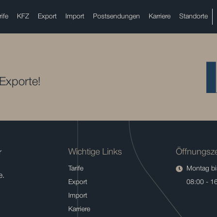
rife
KFZ
Export
Import
Postsendungen
Karriere
Standorte
 Exporte!
Wichtige Links
Öffnungsze
r
Tarife
Montag bis
e.
Export
08:00 - 1
Import
Karriere